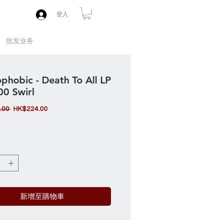
登入
批发业务
phobic - Death To All LP
00 Swirl
一
促
.00 
HK$224.00
般
銷
價
價
格
格
新增至購物車