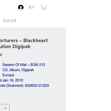
登入
批发业务
orturers – Blackheart
ution Digipak
價
00
格
Season Of Mist – SOM 212
CD, Album, Digipak
Europe
d:
Jan 18, 2010
ode (Scanned): 822603121223