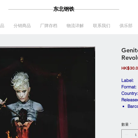
东北钢铁
品
分销商品
厂牌存档
物流详解
联系我们
俱乐部
Genit
Revol
HK$30.
Label:
Format:
Country:
Release
Barc
數量
*