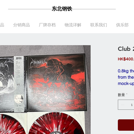
东北钢铁
品
分销商品
厂牌存档
物流详解
联系我们
俱乐部
Club
HK$400
0.8kg th
from the
mock-u
數量
*