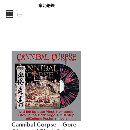
东北钢铁
Cannibal Corpse ‎– Gore